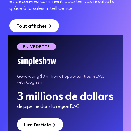
et découvrez comment booster vos résultats
grâce à la sales intelligence.
Tout afficher
EN VEDETTE
EN VEDETTE
EN VEDETTE
Generating $3 million of opportunities in DACH
Lalaleads crée des listes de prospection 60% plus
Stuart génère 25 % de ses opportunités grâce
with Cognism
rapidement
aux numéros de Cognism
3 millions de dollars
70 %
225 000 €
de pipeline dans la région DACH
de la base de données provient de Cognism
ARR à partir d'un seul compte
Lire l'article
Lire l'article
Lire l'article