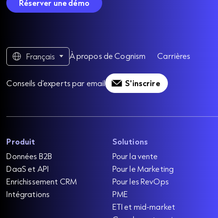
Réserver une démo
À propos de Cognism
Carrières
Français
Conseils d’experts par email
S'inscrire
Produit
Solutions
Données B2B
Pour la vente
DaaS et API
Pour le Marketing
Enrichissement CRM
Pour les RevOps
Intégrations
PME
ETI et mid-market