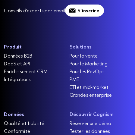
Conseils d’experts par email
S'inscrire
Produit
Solutions
Données B2B
Pour la vente
DaaS et API
Pour le Marketing
Enrichissement CRM
Pour les RevOps
Intégrations
PME
ETI et mid-market
Grandes enterprise
Données
Découvrir Cognism
Qualité et fiabilité
Réserver une démo
Conformité
Tester les données