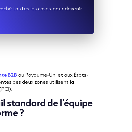
coché toutes les cases pour devenir
nte B2B
au Royaume-Uni et aux États-
tes des deux zones utilisent la
(PCI).
ail standard de l'équipe
orme ?