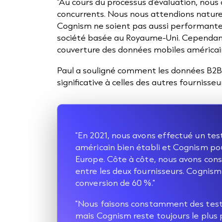
"Au cours du processus d'évaluation, nou
concurrents. Nous nous attendions nature
Cognism ne soient pas aussi performantes 
société basée au Royaume-Uni. Cependant
couverture des données mobiles américaine
Paul a souligné comment les données B2
significative à celles des autres fournisseu
"En 2021, nous avons effectué un tes
américain bien établi et Cognism po
Europe. Côte à côte, nous avons con
entre les deux fournisseurs. Cognism
conversion de 60 %."
"Nous faisons constamment des tests
mais Cognism reste toujours le plus