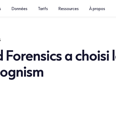
s
Données
Tarifs
Ressources
À propos
5
Forensics a choisi 
Cognism