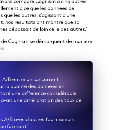
s avons comparé Cognism à cinq autres
llement à ce que les données de
que les autres, s'agissant d'une
, nos résultats ont montré que sa
s dépassait de loin celle des autres."
B de Cognism se démarquent de manière
rs.
t A/B entre un concurrent
ur la qualité des données en
staté une différence considérable
 avait une amélioration des taux de
 A/B avec d'autres fournisseurs,
 performant."