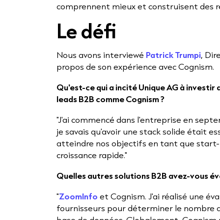
comprennent mieux et construisent des rel
Le défi
Nous avons interviewé
Patrick Trumpi
, Di
propos de son expérience avec Cognism.
Qu'est-ce qui a incité Unique AG à investi
leads B2B comme Cognism ?
"J'ai commencé dans l'entreprise en sept
je savais qu'avoir une stack solide était e
atteindre nos objectifs en tant que star
croissance rapide."
Quelles autres solutions B2B avez-vous év
"
ZoomInfo
et Cognism. J'ai réalisé une év
fournisseurs pour déterminer le nombre 
base de données. Globalement, Cognism 