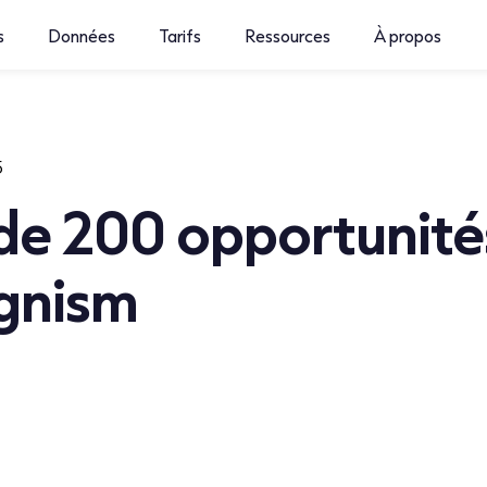
s
Données
Tarifs
Ressources
À propos
5
de 200 opportunité
gnism