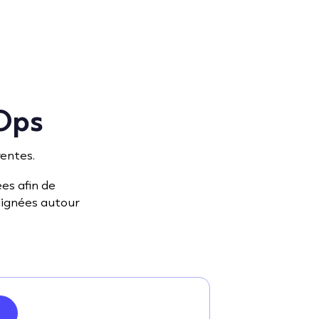
vOps
rentes.
es afin de
lignées autour