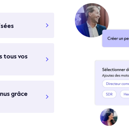
isées
 tous vos
enus grâce