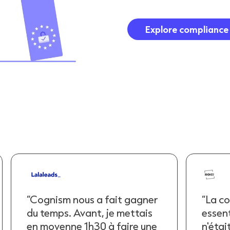
Explore compliance
“La conformité est
“Cogni
essentielle. Si Cognism
march
n'était pas conforme, mes
préci