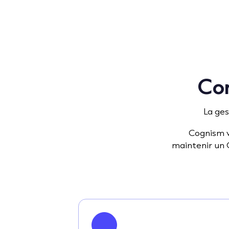
Con
La ges
Cognism v
maintenir un 