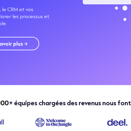
, le CRM et vos
iorer les processus et
le.
avoir plus
000
+ équipes chargées des revenus nous font