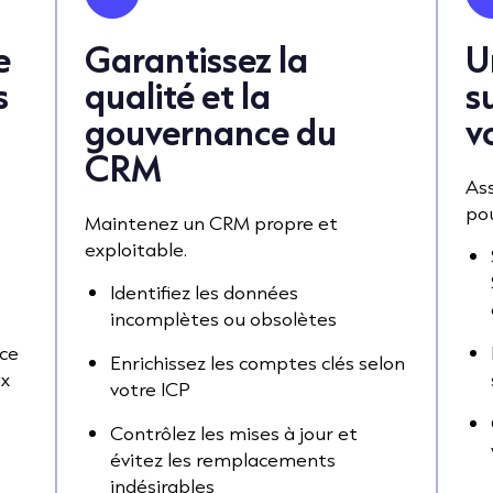
e
Garantissez la
U
s
qualité et la
s
gouvernance du
v
CRM
Ass
pou
Maintenez un CRM propre et
exploitable.
Identifiez les données
incomplètes ou obsolètes
âce
Enrichissez les comptes clés selon
ux
votre ICP
Contrôlez les mises à jour et
évitez les remplacements
indésirables