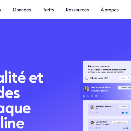
s
Données
Tarifs
Ressources
À propos
lité et
des
aque
line