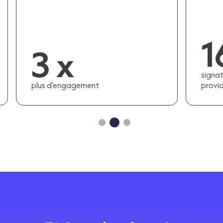
1
3 x
signat
plus d'engagement
provid