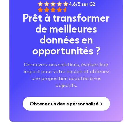
4.6/5 sur G2
Prêt à transformer
de meilleures
données en
opportunités ?
Découvrez nos solutions, évaluez leur
impact pour votre équipe et obtenez
une proposition adaptée à vos
objectifs.
Obtenez un devis personnalisé