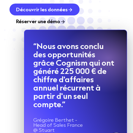
Découvrir les données
Réserver une démo
“Nous avons conclu
des opportunités
grâce Cognism qui ont
généré 225 000 € de
chiffre d'affaires
annuel récurrent à
partir d'un seul
compte.”
Grégoire Berthet -
Head of Sales France
@ Stuart