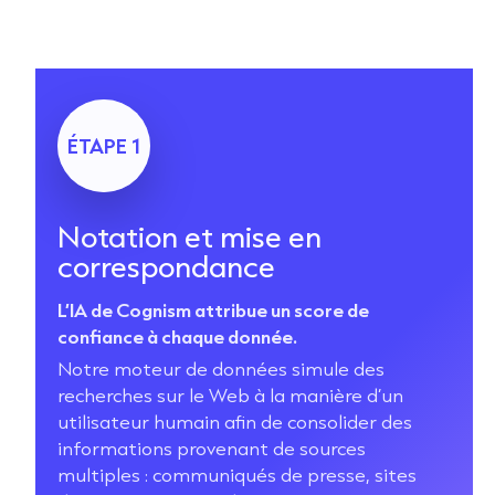
ÉTAPE 1
Notation et mise en
correspondance
L’IA de Cognism attribue un score de
confiance à chaque donnée.
Notre moteur de données simule des
recherches sur le Web à la manière d’un
utilisateur humain afin de consolider des
informations provenant de sources
multiples : communiqués de presse, sites