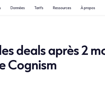
s
Données
Tarifs
Ressources
À propos
es deals après 2 mo
 de Cognism