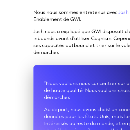
Nous nous sommes entretenus avec
Josh 
Enablement de GWI.
Josh nous a expliqué que GWI disposait d'
inbounds avant d'utiliser Cognism. Cepend
ses capacités outbound et trier sur le volet
démarcher.
“Nous voulions nous concentrer sur 
de haute qualité. Nous voulions choisi
démarcher.
Au départ, nous avons choisi un concu
données pour les États-Unis, mais 
intéressés au reste du monde, et en 