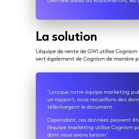
clientèle basés au Royaume-Uni, les 
La solution
L'équipe de vente de GWI utilise Cognism 
sert également de Cognism de manière po
“Lorsque notre équipe marketing pu
un rapport, nous recueillons des don
téléchargent le document.
Cependant, ces données peuvent être
l’équipe marketing utilise Cognism 
dont nous avons besoin.”