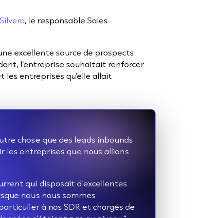
Silvera
, le responsable Sales
une excellente source de prospects
ant, l'entreprise souhaitait renforcer
 les entreprises qu'elle allait
autre chose que des leads inbounds
r les entreprises que nous allions
rrent qui disposait d'excellentes
lorsque nous nous sommes
particulier à nos SDR et chargés de