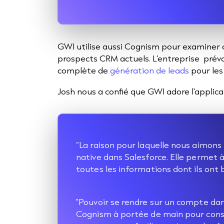
GWI utilise aussi Cognism pour examiner 
prospects CRM actuels. L’entreprise prév
complète de
génération de leads
pour les 
Josh nous a confié que GWI adore l'applica
“La raison pour laquelle nous aimons
native dans Salesforce. Elle permet 
toutes les informations dont ils ont b
"Pouvoir se rendre sur un compte dan
Cognism à portée de main pour consu