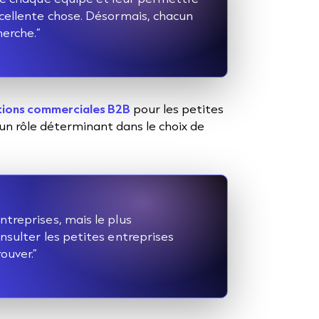
xcellente chose. Désormais, chacun
herche.”
tions commerciales B2B
pour les petites
 un rôle déterminant dans le choix de
ntreprises, mais le plus
nsulter les petites entreprises
rouver.”