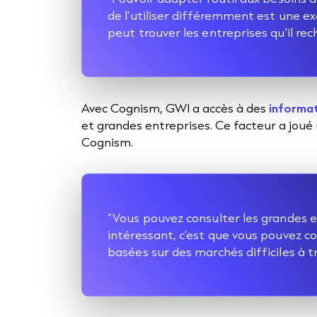
de l'utiliser différemment est une e
peut trouver les entreprises qu'il rec
Avec Cognism, GWI a accès à des
informa
et grandes entreprises. Ce facteur a joué
Cognism.
“Vous pouvez consulter les grandes e
intéressant, c'est que vous pouvez co
basées sur des marchés difficiles à t