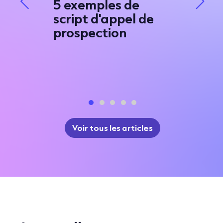
5 exemples de
8 exe
'e-
script d'appel de
messa
prospection
qui c
pour
l'atte
e
Voir tous les articles