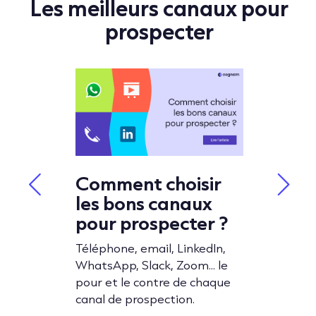
Les meilleurs canaux pour
prospecter
e
Comment choisir
Comme
al
les bons canaux
le me
r la
pour prospecter ?
Linke
prosp
Téléphone, email, LinkedIn,
WhatsApp, Slack, Zoom... le
WhatsApp
Avec un 
pour et le contre de chaque
lques
pour vos
canal de prospection.
 prendre