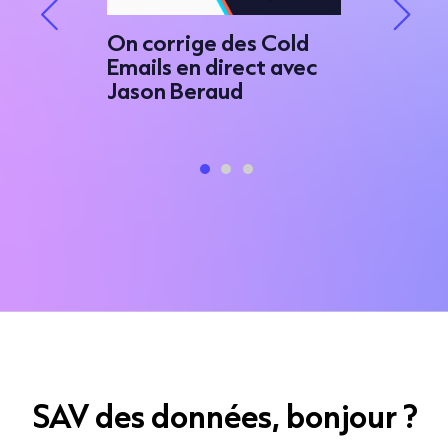
ds
On corrige des Cold
e
Emails en direct avec
Créer u
nkedIn
Jason Beraud
call av
SAV des données, bonjour ?