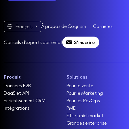
À propos de Cognism
Carrières
Français
Conseils d’experts par email
S'inscrire
Produit
Solutions
Données B2B
Pour la vente
DaaS et API
Pour le Marketing
Enrichissement CRM
Pour les RevOps
Intégrations
PME
ETI et mid-market
Grandes enterprise