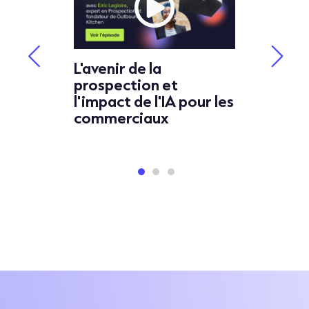
L'avenir de la
prospection et
Conseil
ièges à
l'impact de l'IA pour les
faire p
commerciaux
call au