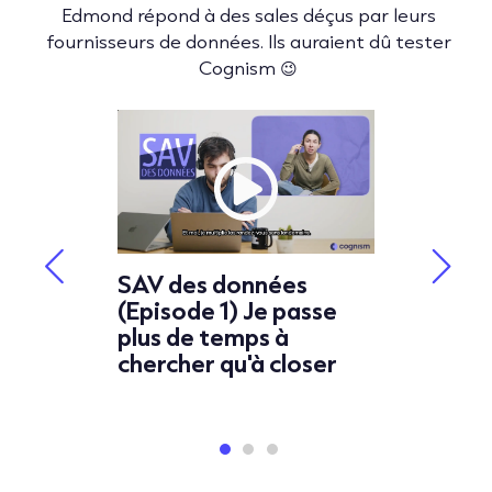
Edmond répond à des sales déçus par leurs
fournisseurs de données. Ils auraient dû tester
Cognism 😉
es
SAV des données
SAV de
a fourni
(Episode 1) Je passe
(Episod
ail
plus de temps à
un outi
chercher qu'à closer
marke