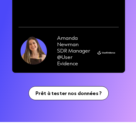
33 %
de plus de pipeline en 3 mois
Amanda
Newman
SDR Manager
@User
Evidence
Prêt à tester nos données ?