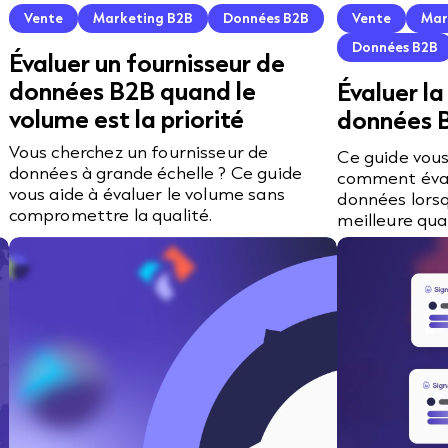
Vente
Marketing B2B
Données B2B
Vente
Mar
Données B2B
Évaluer un fournisseur de
données B2B quand le
Évaluer la
volume est la priorité
données B
s
Vous cherchez un fournisseur de
Ce guide vou
données à grande échelle ? Ce guide
comment éval
vous aide à évaluer le volume sans
données lorsq
compromettre la qualité.
meilleure qua