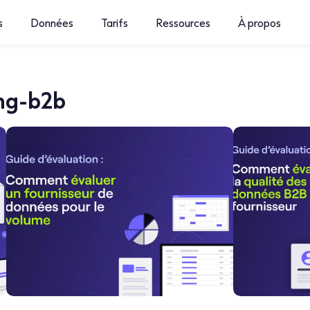
s
Données
Tarifs
Ressources
À propos
ng-b2b