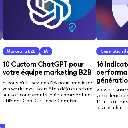
Marketing B2B
IA
Génération de
10 Custom ChatGPT pour
16 indicat
votre équipe marketing B2B
performan
génératio
Si vous n'utilisez pas l'IA pour améliorer
vos workflows, vous êtes déjà en retard
Vous ne savez
sur vos concurrents. Voici comment nous
votre lead ge
utilisons ChatGPT chez Cognism.
16 indicateur
les calculer.