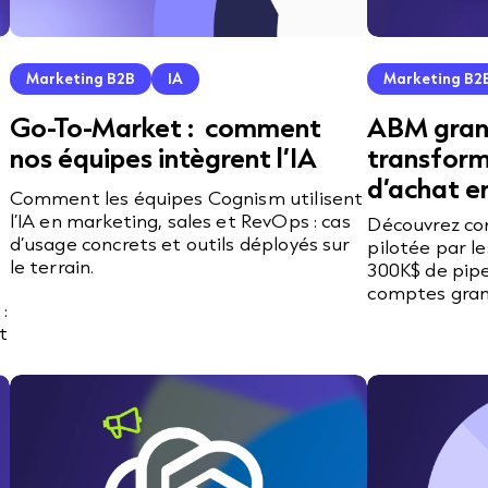
Marketing B2B
IA
Marketing B2
Go-To-Market : comment
ABM gran
nos équipes intègrent l’IA
transform
d’achat en
Comment les équipes Cognism utilisent
l’IA en marketing, sales et RevOps : cas
Découvrez c
d’usage concrets et outils déployés sur
pilotée par l
le terrain.
300K$ de pipe
comptes gran
:
t