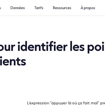
s
Données
Tarifs
Ressources
À propos
ur identifier les po
ients
L’expression “appuyer là où ça fait mal” p