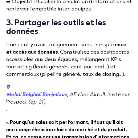
➡️ Objectif : fluidifier la circulation d’informations et
renforcer l’empathie inter-équipes.
3. Partager les outils et les
données
Il ne peut y avoir d’alignement sans transpar
ence
et accès aux données
. Construisez des dashboards
accessibles aux deux équipes, mélangeant KPIs
marketing (leads générés, coût par lead…) et
commerciaux (pipeline généré, taux de closing…).
💬
Mehdi Belghali Benjelloun
, AE chez Aircall, invité sur
Prospect (ep. 21)
:
« Pour qu’un sales soit performant, il faut qu’il ait
une compréhension claire du marché et du produit.
Et ça, ça passe par une transmission d’informations