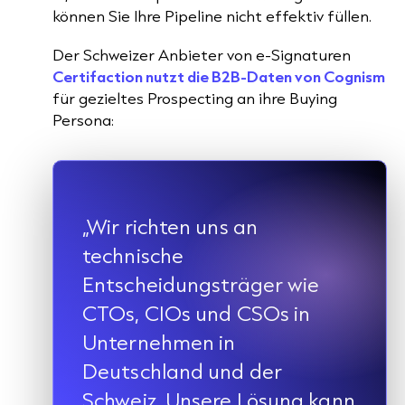
können Sie Ihre Pipeline nicht effektiv füllen.
Der Schweizer Anbieter von e-Signaturen
Certifaction nutzt die B2B-Daten von Cognism
für gezieltes Prospecting an ihre Buying
Persona:
„Wir richten uns an
technische
Entscheidungsträger wie
CTOs, CIOs und CSOs in
Unternehmen in
Deutschland und der
Schweiz. Unsere Lösung kann