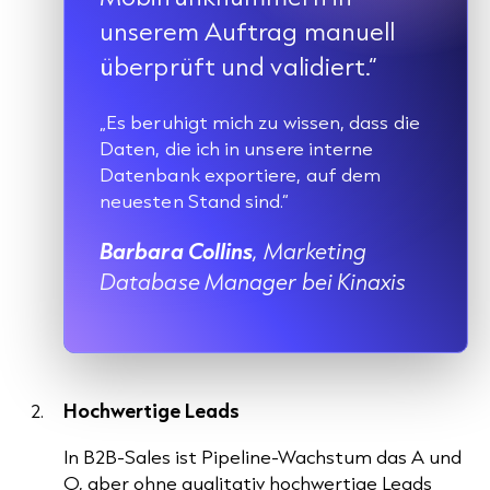
unserem Auftrag manuell
überprüft und validiert.“
„Es beruhigt mich zu wissen, dass die
Daten, die ich in unsere interne
Datenbank exportiere, auf dem
neuesten Stand sind.“
Barbara Collins
, Marketing
Database Manager bei Kinaxis
Hochwertige Leads
In B2B-Sales ist Pipeline-Wachstum das A und
O, aber ohne qualitativ hochwertige Leads