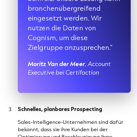
branchenübergreifend
eingesetzt werden. Wir
nutzen die Daten von
Cognism, um diese
Zielgruppe anzusprechen.“
Moritz Van der Meer
, Account
Executive bei Certifaction
Schnelles, planbares Prospecting
Sales-Intelligence-Unternehmen sind dafür
bekannt, dass sie ihre Kunden bei der
Optimierung und Beschleunigung ihres