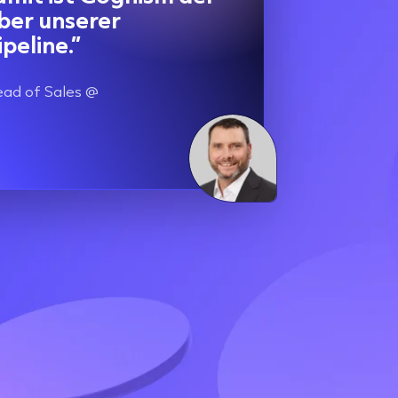
iber unserer
eline.”
ead of Sales @