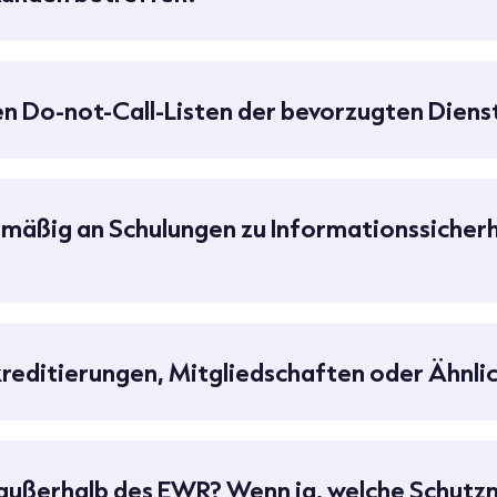
en Do-not-Call-Listen der bevorzugten Diens
lmäßig an Schulungen zu Informationssicher
kreditierungen, Mitgliedschaften oder Ähnli
außerhalb des EWR? Wenn ja, welche Schu