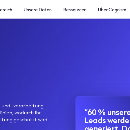
ereich
Unsere Daten
Ressourcen
Über Cognism
 und -verarbeitung
“60 % unsere
nien, wodurch Ihr
Leads werde
ltung geschützt wird.
generiert. D