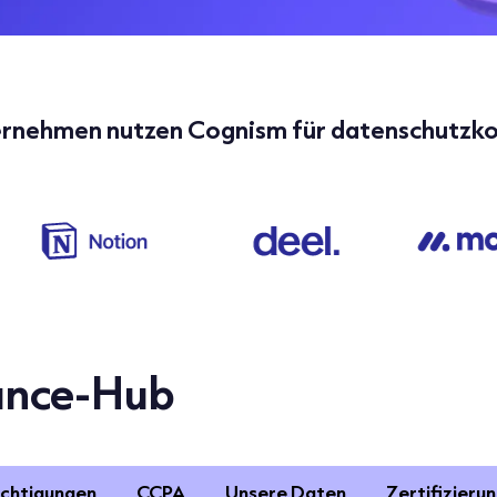
ernehmen nutzen Cognism für datenschutzk
ance-Hub
ichtigungen
CCPA
Unsere Daten
Zertifizieru