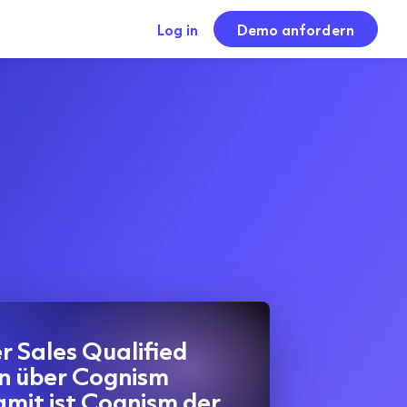
Log in
Demo anfordern
r Sales Qualified
n über Cognism
amit ist Cognism der