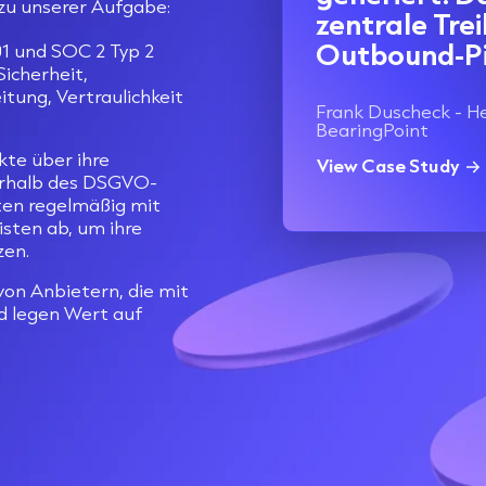
 zu unserer Aufgabe:
zentrale Tre
Outbound-Pip
01 und SOC 2 Typ 2
icherheit,
itung, Vertraulichkeit
Frank Duscheck - H
BearingPoint
te über ihre
View Case Study
erhalb des DSGVO-
ten regelmäßig mit
isten ab, um ihre
zen.
on Anbietern, die mit
d legen Wert auf