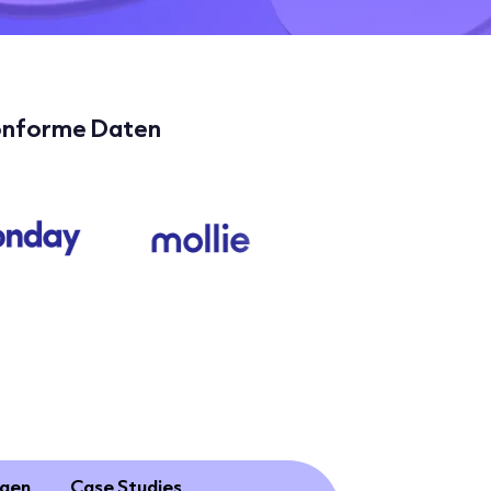
onforme Daten
ngen
Case Studies