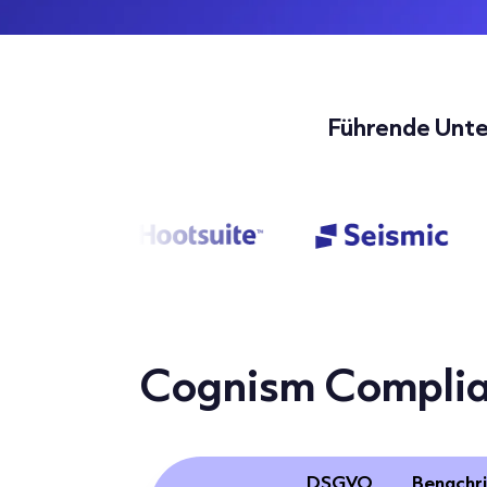
Führende Unt
Cognism Compli
DSGVO
Benachr