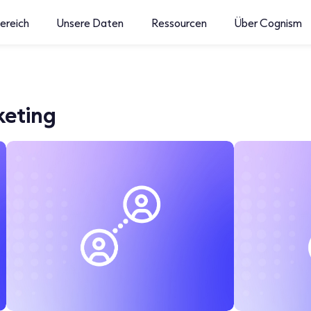
ereich
Unsere Daten
Ressourcen
Über Cognism
keting