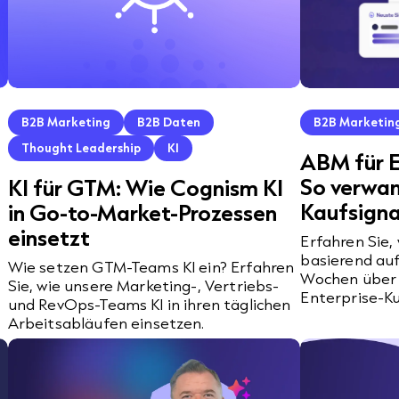
B2B Marketing
B2B Daten
B2B Marketin
Thought Leadership
KI
ABM für E
So verwan
KI für GTM: Wie Cognism KI
Kaufsignal
in Go-to-Market-Prozessen
einsetzt
Erfahren Sie,
basierend auf
Wie setzen GTM-Teams KI ein? Erfahren
Wochen über 3
Sie, wie unsere Marketing-, Vertriebs-
Enterprise-Ku
und RevOps-Teams KI in ihren täglichen
Arbeitsabläufen einsetzen.