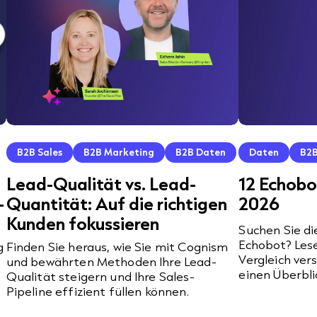
B2B Sales
B2B Marketing
B2B Daten
Daten
B2B
Lead-Qualität vs. Lead-
12 Echobo
-
Quantität: Auf die richtigen
2026
Kunden fokussieren
Suchen Sie di
Echobot? Lese
g
Finden Sie heraus, wie Sie mit Cognism
Vergleich ver
und bewährten Methoden Ihre Lead-
einen Überbl
Qualität steigern und Ihre Sales-
Pipeline effizient füllen können.