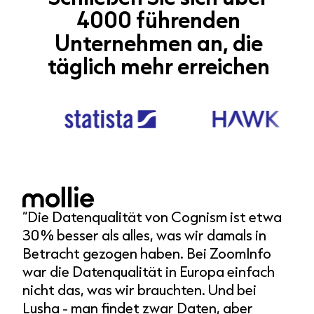
4000 führenden
Unternehmen an, die
täglich mehr erreichen
“In der Regel sehen wir eine Steigerung von
“
rund 10–15 % in gebuchten Meetings.”
g
V
Antony Arcan
Senior SDR Manager, EMEA @ Druva
k
Case Study lesen