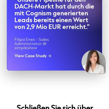
DACH-Markt hat durch die
mit Cognism generierten
Leads bereits einen Wert
von 2,9 Mio EUR erreicht.”
Filipa Enes - Sales
Administrator @
simpleshow
View Case Study
Schließen Sie sich über