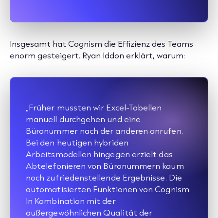
Insgesamt hat Cognism die Effizienz des Teams
enorm gesteigert. Ryan Iddon erklärt, warum:
„Früher mussten wir Excel-Tabellen
manuell durchgehen und eine
Büronummer nach der anderen anrufen.
Bei den heutigen hybriden
Arbeitsmodellen hingegen erzielt das
Abtelefonieren von Büronummern kaum
noch zufriedenstellende Ergebnisse. Die
automatisierten Funktionen von Cognism
in Kombination mit der
außergewöhnlichen Qualität der