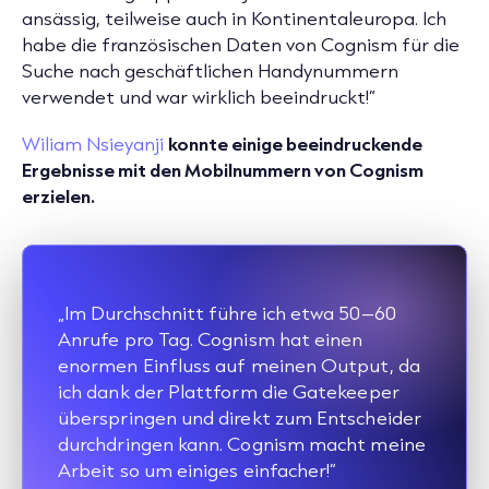
ansässig, teilweise auch in Kontinentaleuropa. Ich
habe die französischen Daten von Cognism für die
Suche nach geschäftlichen Handynummern
verwendet und war wirklich beeindruckt!“
Wiliam Nsieyanji
konnte einige beeindruckende
Ergebnisse mit den Mobilnummern von Cognism
erzielen.
„Im Durchschnitt führe ich etwa 50–60
Anrufe pro Tag. Cognism hat einen
enormen Einfluss auf meinen Output, da
ich dank der Plattform die Gatekeeper
überspringen und direkt zum Entscheider
durchdringen kann. Cognism macht meine
Arbeit so um einiges einfacher!“