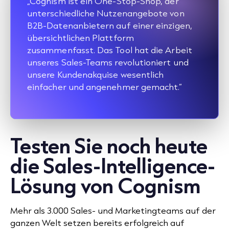
„Cognism ist ein One-Stop-Shop, der
unterschiedliche Nutzenangebote von
B2B-Datenanbietern auf einer einzigen,
übersichtlichen Plattform
zusammenfasst. Das Tool hat die Arbeit
unseres Sales-Teams revolutioniert und
unsere Kundenakquise wesentlich
einfacher und angenehmer gemacht.“
Testen Sie noch heute
die Sales-Intelligence-
Lösung von Cognism
Mehr als 3.000 Sales- und Marketingteams auf der
ganzen Welt setzen bereits erfolgreich auf