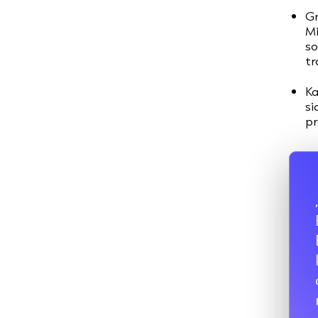
Gr
Mi
so
tr
Ka
si
pr