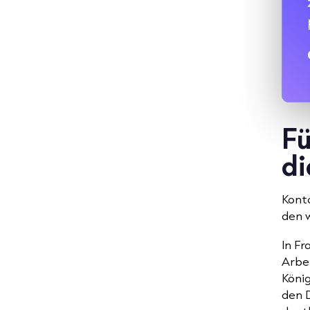
Fü
d
Kont
den 
In F
Arbe
König
den 