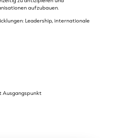
eitig zu antizipieren und
ganisationen aufzubauen.
cklungen: Leadership, internationale
ibt Ausgangspunkt