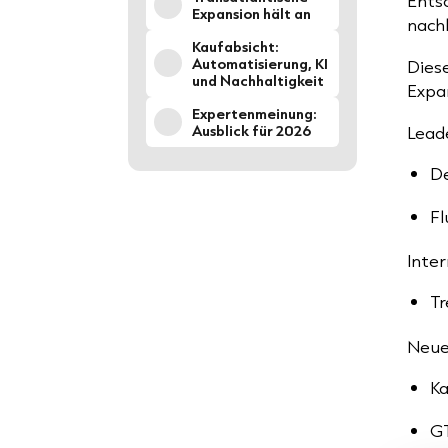
Ents
Expansion hält an
nach
Kaufabsicht:
Automatisierung, KI
Dies
und Nachhaltigkeit
Expa
Expertenmeinung:
Ausblick für 2026
Leade
De
Fl
Inter
Tr
Neue
Ka
G