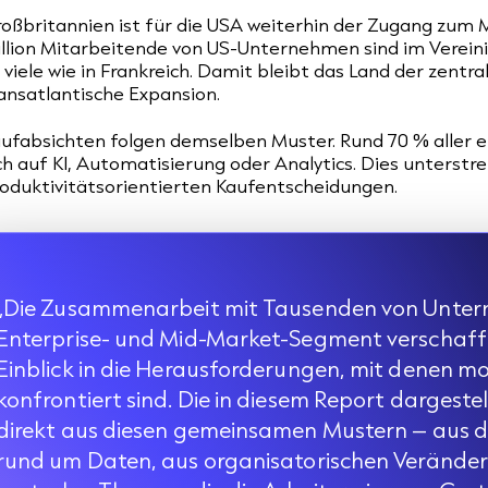
oßbritannien ist für die USA weiterhin der Zugang zum M
llion Mitarbeitende von US-Unternehmen sind im Vereini
 viele wie in Frankreich. Damit bleibt das Land der zent
ansatlantische Expansion.
ufabsichten folgen demselben Muster. Rund 70 % aller 
ch auf KI, Automatisierung oder Analytics. Dies unterstre
oduktivitätsorientierten Kaufentscheidungen.
„Die Zusammenarbeit mit Tausenden von Unte
Enterprise- und Mid-Market-Segment verschafft 
Einblick in die Herausforderungen, mit denen 
konfrontiert sind. Die in diesem Report dargeste
direkt aus diesen gemeinsamen Mustern – aus 
rund um Daten, aus organisatorischen Verände