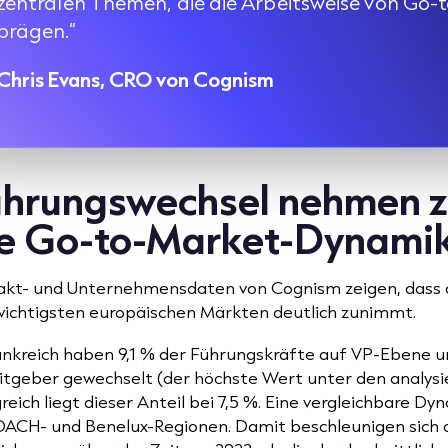
zentralen Themen, die die Arbeitsweise von Go-
prägen.“
Chris Evans, CRO von Cognism
hrungswechsel nehmen z
ie Go-to-Market-Dynami
akt- und Unternehmensdaten von Cognism zeigen, dass d
wichtigsten europäischen Märkten deutlich zunimmt.
rankreich haben 9,1 % der Führungskräfte auf VP-Ebene 
itgeber gewechselt (der höchste Wert unter den analysie
reich liegt dieser Anteil bei 7,5 %. Eine vergleichbare D
DACH- und Benelux-Regionen. Damit beschleunigen sich