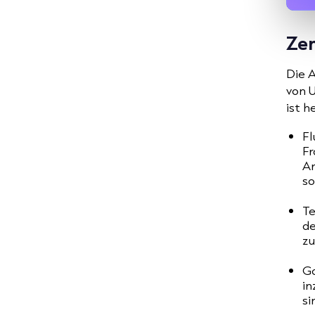
Zen
Die 
von U
ist 
Fl
Fr
Ar
so
Te
de
zu
Go
in
si