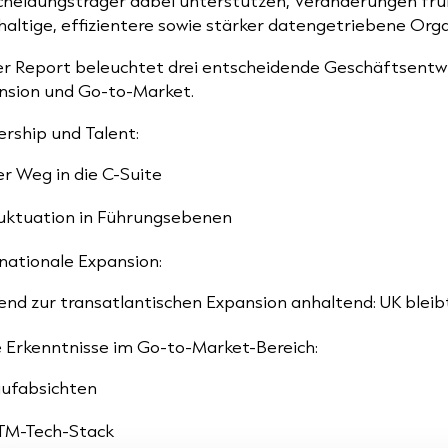
cheidungsträger dabei unterstützen, Veränderungen frühz
haltige, effizientere sowie stärker datengetriebene Or
er Report beleuchtet drei entscheidende Geschäftsentwi
nsion und Go-to-Market.
rship und Talent:
r Weg in die C-Suite
uktuation in Führungsebenen
nationale Expansion:
end zur transatlantischen Expansion anhaltend: UK ble
 Erkenntnisse im Go-to-Market-Bereich:
ufabsichten
TM-Tech-Stack