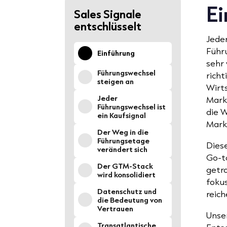
Ei
Sales Signale
entschlüsselt
Jede
Führ
Einführung
sehr 
Führungswechsel
richt
steigen an
Wirts
Jeder
Markt
Führungswechsel ist
die W
ein Kaufsignal
Mark
Der Weg in die
Führungsetage
Dies
verändert sich
Go-t
Der GTM-Stack
getr
wird konsolidiert
foku
Datenschutz und
reich
die Bedeutung von
Vertrauen
Unser
Transatlantische