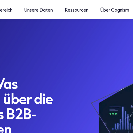
ereich
Unsere Daten
Ressourcen
Über Cognism
as
über die
s B2B-
en