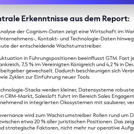
trale Erkenntnisse aus dem Report:
Analyse der Cognism-Daten zeigt eine Wirtschaft im Wand
nternehmens-, Kontakt- und Technologie-Daten hinweg zei
heute der entscheidende Wachstumstreiber.
uktuation in Führungspositionen beeinflusst GTM. Fast j
ankreich, 7,5 % im Vereinigten Königreich und 4,2 % in D
beitgeber gewechselt. Dadurch beschleunigen sich Ver
wie Zyklen zur Einführung neuer Tools.
chnologie-Stacks werden kleiner, Datensysteme robuste
n CRM-Markt, Salesloft führt im Bereich Sales Engageme
nehmend in integrierten Ökosystemen mit sauberer, verl
vernance wird zum Wachstumstreiber. Rollen rund um D
zwischen etwa 20 % aller juristischen Positionen. Das ze
nd strategische Faktoren, nicht mehr nur operative Aufg