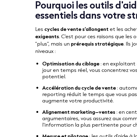
Pourquoi les outils d'ai
essentiels dans votre s
Les
cycles de vente s’allongent
et les ache
exigeants
. C'est pour ces raisons que les o
“plus”, mais un
prérequis stratégique
. Ils
niveaux :
Optimisation du ciblage
: en exploitant
jour en temps réel, vous concentrez vos
potentiel.
Accélération du cycle de vente
: automa
reporting réduit le temps que vous pas
augmente votre productivité.
Alignement marketing–ventes
: en cent
argumentaires, vous assurez aux comm
l’information la plus pertinente pour 
Mesure et pilotage
: les outils d'aide à