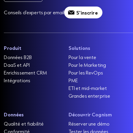
Conseils d’experts par email
S'inscrire
Produit
Solutions
Données B2B
Pour la vente
DaaS et API
Pour le Marketing
Enrichissement CRM
Pour les RevOps
Intégrations
PME
ETI et mid-market
Grandes enterprise
Données
Découvrir Cognism
Qualité et fiabilité
Réserver une démo
Conformité
Tester les données