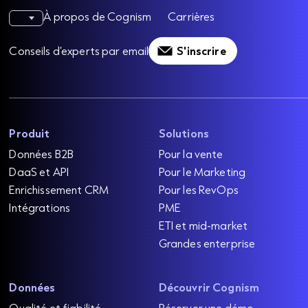
À propos de Cognism
Carrières
Conseils d’experts par email
S'inscrire
Produit
Solutions
Données B2B
Pour la vente
DaaS et API
Pour le Marketing
Enrichissement CRM
Pour les RevOps
Intégrations
PME
ETI et mid-market
Grandes enterprise
Données
Découvrir Cognism
Qualité et fiabilité
Réserver une démo