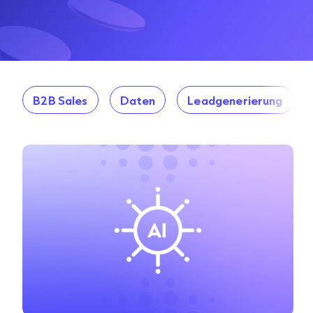
B2B Sales
Daten
Leadgenerierung