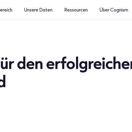
ereich
Unsere Daten
Ressourcen
Über Cognism
für den erfolgreiche
d