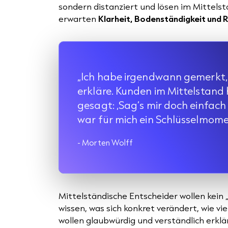
sondern distanziert und lösen im Mittelst
erwarten
Klarheit, Bodenständigkeit und 
„Ich habe irgendwann gemerkt, d
erkläre. Kunden im Mittelstand
gesagt: ‚Sag’s mir doch einfach s
war für mich ein Schlüsselmome
- Morten Wolff
Mittelständische Entscheider wollen kein „
wissen, was sich konkret verändert, wie vie
wollen glaubwürdig und verständlich erkl