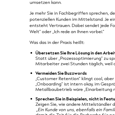
umsetzen kann.
Je mehr Sie in Fachbegriffen sprechen, de
potenziellen Kunden im Mittelstand. Je ei
entsteht Vertrauen. Dabei sendet jede For
Welt“ oder „Ich rede an Ihnen vorbei.“
Was das in der Praxis heißt:
Übersetzen Sie Ihre Lösung in den Arbei
Statt über „Prozessoptimierung“ zu spr
Mitarbeiter zwei Stunden täglich, weil 
Vermeiden Sie Buzzwords
„Customer Retention“ klingt cool, aber 
„Onboarding“ ist intern okay, im Gespr
Metallbaubetrieb wäre „Einarbeitung n
Sprechen Sie in Beispielen, nicht in Feat
Zeigen Sie, wie andere Mittelständler du
„Ein Kunde von uns, ebenfalls ein Fami
damit die Zeit für die Recherche für p