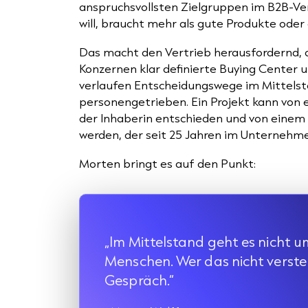
anspruchsvollsten Zielgruppen im B2B-Ver
will, braucht mehr als gute Produkte oder 
Das macht den Vertrieb herausfordernd, a
Konzernen klar definierte Buying Center 
verlaufen Entscheidungswege im Mittelsta
personengetrieben. Ein Projekt kann von ei
der Inhaberin entschieden und von einem
werden, der seit 25 Jahren im Unternehme
Morten bringt es auf den Punkt:
„Im Mittelstand geht es nicht 
Menschen. Wer das nicht versteh
Gespräch.“