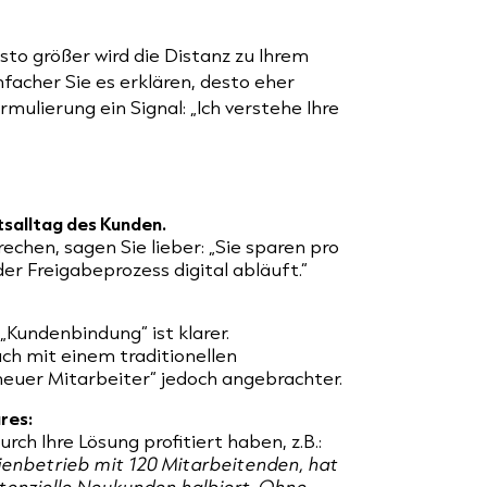
sto größer wird die Distanz zu Ihrem
nfacher Sie es erklären, desto eher
mulierung ein Signal: „Ich verstehe Ihre
tsalltag des Kunden.
echen, sagen Sie lieber: „Sie sparen pro
der Freigabeprozess digital abläuft.“
„Kundenbindung“ ist klarer.
äch mit einem traditionellen
euer Mitarbeiter“ jedoch angebrachter.
ures:
rch Ihre Lösung profitiert haben, z.B.:
lienbetrieb mit 120 Mitarbeitenden, hat
otenzielle Neukunden halbiert. Ohne