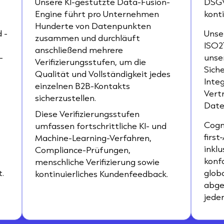
Unsere KI-gestützte Data-Fusion-
DSGV
Engine führt pro Unternehmen
konti
Hunderte von Datenpunkten
 -
Unse
zusammen und durchläuft
ISO2
anschließend mehrere
-
unse
Verifizierungsstufen, um die
Sich
Qualität und Vollständigkeit jedes
Inte
einzelnen B2B-Kontakts
Vert
sicherzustellen.
Date
Diese Verifizierungsstufen
Cogn
umfassen fortschrittliche KI- und
firs
Machine-Learning-Verfahren,
inkl
Compliance-Prüfungen,
konf
menschliche Verifizierung sowie
.
glob
kontinuierliches Kundenfeedback.
abge
jede