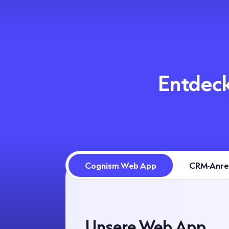
Entdeck
Cognism Web App
CRM-Anre
Unsere Web App