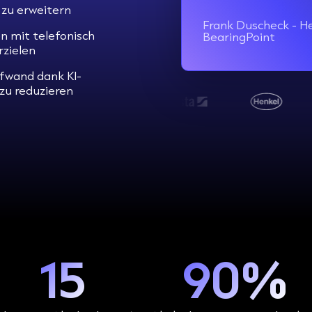
 zu erweitern
Frank Duscheck - H
n mit telefonisch
BearingPoint
rzielen
fwand dank KI-
 zu reduzieren
15
90%