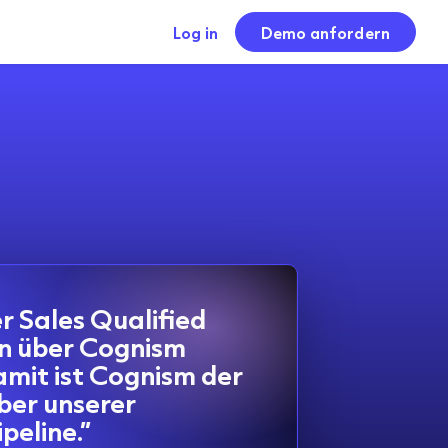
Log in
Demo anfordern
r Sales Qualified
n über Cognism
amit ist Cognism der
iber unserer
eline.”