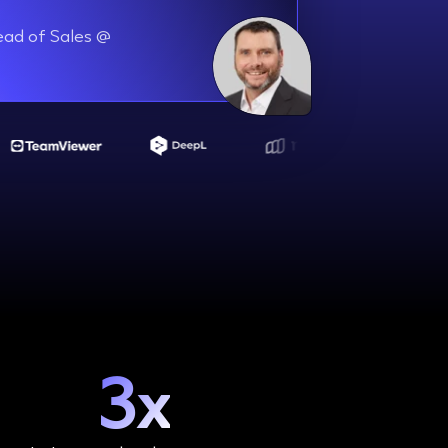
ead of Sales @
3x