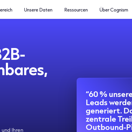
ereich
Unsere Daten
Ressourcen
Über Cognism
B2B-
nbares,
“60 % unsere
Leads werde
generiert. D
zentrale Tre
Outbound-Pip
 und Ihren