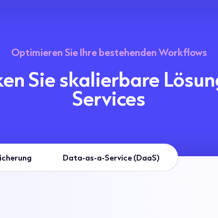
Optimieren Sie Ihre bestehenden Workflows
en Sie skalierbare Lösu
Services
icherung
Data-as-a-Service (DaaS)