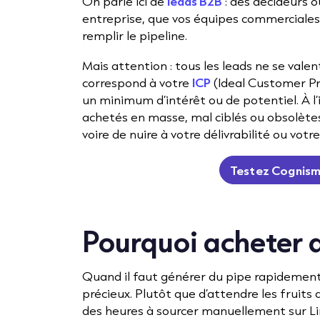
On parle ici de
leads B2B
: des décideurs o
entreprise, que vos équipes commerciale
remplir le pipeline.
Mais attention : tous les leads ne se valen
correspond à votre
ICP
(Ideal Customer Pro
un minimum d’intérêt ou de potentiel. À l’
achetés en masse, mal ciblés ou obsolètes
voire de nuire à votre délivrabilité ou votr
Testez Cognism
Pourquoi acheter d
Quand il faut générer du pipe rapidement
précieux. Plutôt que d’attendre les fruits
des heures à sourcer manuellement sur Li