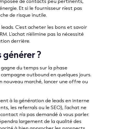
omposée de contacts peu pertinents,
nergie. Et si le fournisseur n’est pas
he de risque inutile.
 leads. C’est acheter les bons et savoir
M. L’achat n’élimine pas la nécessité
ation derrière.
s générer ?
on gagne du temps sur la phase
ne campagne outbound en quelques jours.
un nouveau marché, lancer une offre ou
ment à la génération de leads en interne
s, les referrals ou le SEO), l’achat ne
e contact n’a pas demandé à vous parler.
épendra largement de la qualité des
pacité à bien approcher les prospects