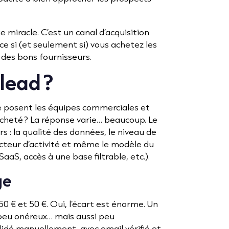
 miracle. C’est un canal d’acquisition
e si (et seulement si) vous achetez les
es bons fournisseurs.
lead ?
se posent les équipes commerciales et
 acheté ? La réponse varie… beaucoup. Le
s : la qualité des données, le niveau de
secteur d’activité et même le modèle du
aS, accès à une base filtrable, etc.).
ge
0 € et 50 €. Oui, l’écart est énorme. Un
 peu onéreux… mais aussi peu
validé manuellement, avec email vérifié et