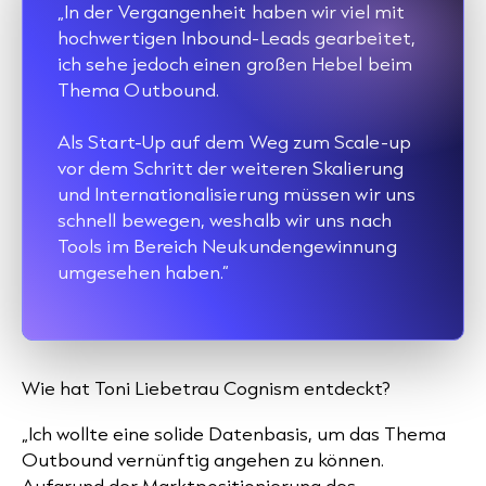
„In der Vergangenheit haben wir viel mit
hochwertigen Inbound-Leads gearbeitet,
ich sehe jedoch einen großen Hebel beim
Thema Outbound.
Als Start-Up auf dem Weg zum Scale-up
vor dem Schritt der weiteren Skalierung
und Internationalisierung müssen wir uns
schnell bewegen, weshalb wir
uns nach
Tools im Bereich Neukundengewinnung
umgesehen haben.“
Wie hat Toni Liebetrau Cognism entdeckt?
„Ich wollte eine solide Datenbasis, um das Thema
Outbound vernünftig angehen zu können.
Aufgrund
der Marktpositionierung des