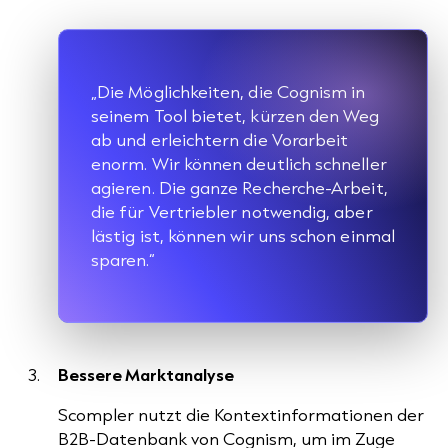
„Die Möglichkeiten, die Cognism in
seinem Tool bietet, kürzen den Weg
ab und erleichtern die Vorarbeit
enorm. Wir können deutlich schneller
agieren. Die ganze Recherche-Arbeit,
die für Vertriebler notwendig, aber
lästig ist, können wir uns schon einmal
sparen.“
Bessere Marktanalyse
Scompler nutzt die Kontextinformationen der
B2B-Datenbank von Cognism, um im Zuge