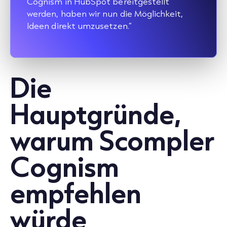
Cognism in HubSpot bereitgestellt
werden, haben wir nun die Möglichkeit,
Ideen direkt umzusetzen.“
Die
Hauptgründe,
warum Scompler
Cognism
empfehlen
würde