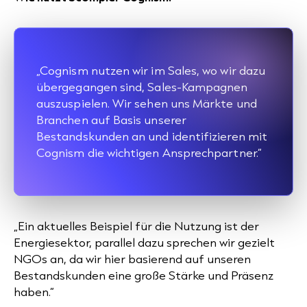
„Cognism nutzen wir im Sales, wo wir dazu
übergegangen sind, Sales-Kampagnen
auszuspielen. Wir sehen uns Märkte und
Branchen auf Basis unserer
Bestandskunden an und identifizieren mit
Cognism die wichtigen Ansprechpartner.“
„Ein aktuelles Beispiel für die Nutzung ist der
Energiesektor, parallel dazu sprechen wir gezielt
NGOs an, da wir hier basierend auf unseren
Bestandskunden eine große Stärke und Präsenz
haben.“