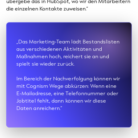
übergebe das in HubSpot, wo wir den Mitarbeitern
die einzelnen Kontakte zuweisen.“
„Das Marketing-Team lädt Bestandslisten
aus verschiedenen Aktivitäten und
Maßnahmen hoch, reichert sie an und
spielt sie wieder zurück.
Im Bereich der Nachverfolgung können wir
mit Cognism Wege abkürzen: Wenn eine
E-Mailadresse, eine Telefonnummer oder
Jobtitel fehlt, dann können wir diese
Daten anreichern.“