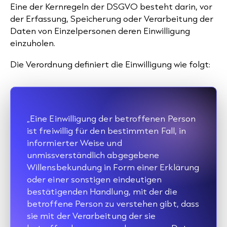
Eine der Kernregeln der DSGVO besteht darin, vor
der Erfassung, Speicherung oder Verarbeitung der
Daten von Einzelpersonen deren Einwilligung
einzuholen.
Die Verordnung definiert die Einwilligung wie folgt:
„Eine Einwilligung der betroffenen Person
ist freiwillig für den bestimmten Fall, in
informierter Weise und
unmissverständlich abgegebene
Willensbekundung in Form einer Erklärung
oder einer sonstigen eindeutigen
bestätigenden Handlung, mit der die
betroffene Person zu verstehen gibt, dass
sie mit der Verarbeitung der sie