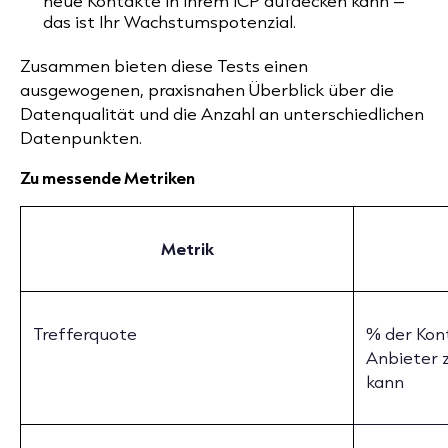
neue Kontakte in Ihrem ICP aufdecken kann –
das ist Ihr Wachstumspotenzial.
Zusammen bieten diese Tests einen
ausgewogenen, praxisnahen Überblick über die
Datenqualität und die Anzahl an unterschiedlichen
Datenpunkten.
Zu messende Metriken
Metrik
Trefferquote
% der Kon
Anbieter z
kann