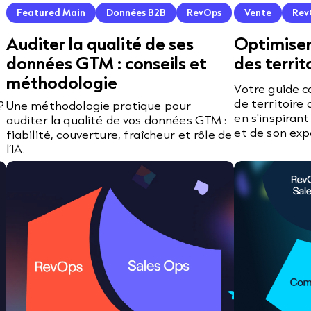
Featured Main
Données B2B
RevOps
Vente
Rev
Auditer la qualité de ses
Optimiser 
données GTM : conseils et
des territ
méthodologie
Votre guide c
de territoire
?
Une méthodologie pratique pour
en s'inspiran
auditer la qualité de vos données GTM :
et de son exp
fiabilité, couverture, fraîcheur et rôle de
l’IA.