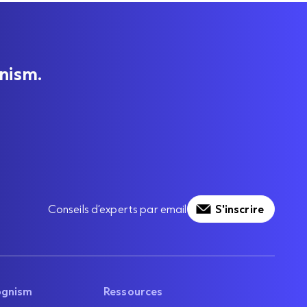
nism.
Conseils d’experts par email
S'inscrire
ognism
Ressources