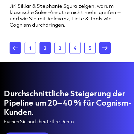
Jiri Siklar & Stephanie Sgura zeigen, warum
klassische Sales-Ansätze nicht mehr greifen –
und wie Sie mit Relevanz, Tiefe & Tools wie
Cognism durchdringen.
1
2
3
4
5
Durchschnittliche Steigerung der
Pipeline um 20–40 % für Cognism-
Kunden.
Buchen Sie noch heute Ihre Demo.