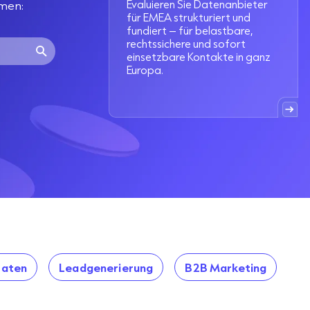
Evaluieren Sie Datenanbieter
men:
für EMEA strukturiert und
fundiert – für belastbare,
rechtssichere und sofort
einsetzbare Kontakte in ganz
Europa.
aten
Leadgenerierung
B2B Marketing