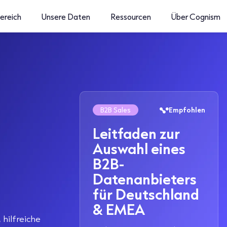
ereich
Unsere Daten
Ressourcen
Über Cognism
B2B Sales
Empfohlen
Leitfaden zur
Auswahl eines
B2B-
Datenanbieters
für Deutschland
& EMEA
 hilfreiche