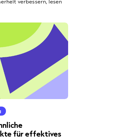
herheit verbessern, lesen
g
nliche
te für effektives