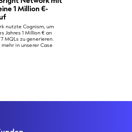
Bright Network mit
ne 1 Million €-
uf
rk nutzte Cognism, um
s Jahres 1 Million € an
77 MQLs zu generieren.
r mehr in unserer Case
Kunden.