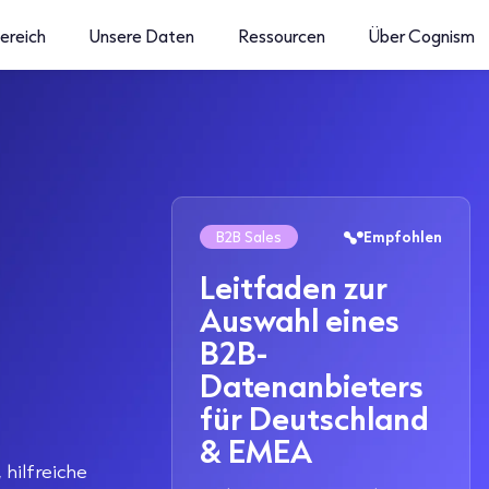
ereich
Unsere Daten
Ressourcen
Über Cognism
B2B Sales
Empfohlen
Leitfaden zur
Auswahl eines
B2B-
Datenanbieters
für Deutschland
& EMEA
 hilfreiche