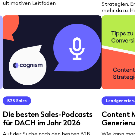
ultimativen Leitfaden.
Strategien. E
mehr dazu. Hi
B2B Sales
Leadgenerier
Die besten Sales-Podcasts
Content M
für DACH im Jahr 2026
Generieru
Auf der Suche nach den besten B2B
Wie kann man