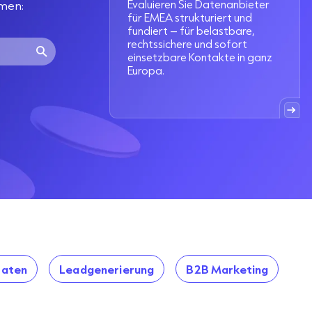
Evaluieren Sie Datenanbieter
men:
für EMEA strukturiert und
fundiert – für belastbare,
rechtssichere und sofort
einsetzbare Kontakte in ganz
Europa.
aten
Leadgenerierung
B2B Marketing