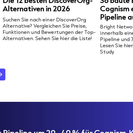
Die 12 besten DiscoverOrg-
So baute 
Alternativen in 2026
Cognism ei
Pipeline a
Suchen Sie nach einer DiscoverOrg
Alternative? Vergleichen Sie Preise,
Bright Netwo
Funktionen und Bewertungen der Top-
innerhalb eine
Alternativen. Sehen Sie hier die Liste!
Pipeline und 
Lesen Sie hie
Study.
er Pipeline um 20–40 % für Cognism-