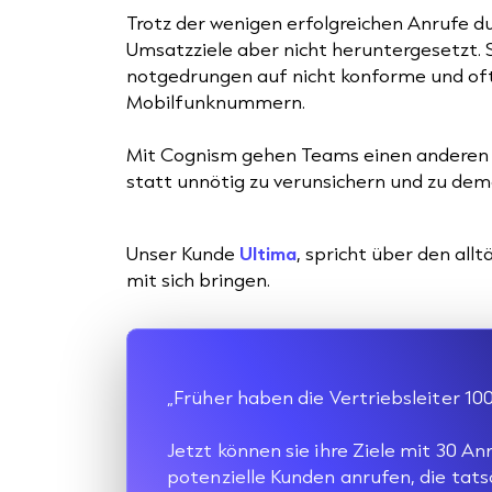
Trotz der wenigen erfolgreichen Anrufe d
Umsatzziele aber nicht heruntergesetzt. S
notgedrungen auf nicht konforme und of
Mobilfunknummern.
Mit Cognism gehen Teams einen anderen We
statt unnötig zu verunsichern und zu demo
Unser Kunde
Ultima
, spricht über den al
mit sich bringen.
„Früher haben die Vertriebsleiter 10
Jetzt können sie ihre Ziele mit 30 Anr
potenzielle Kunden anrufen, die tat