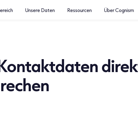
ereich
Unsere Daten
Ressourcen
Über Cognism
 Kontaktdaten direk
prechen