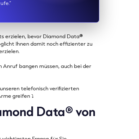
ufe.“
its erzielen, bevor Diamond Data®
licht Ihnen damit noch effizienter zu
rzielen.
em Anruf bangen müssen, auch bei der
unseren telefonisch verifizierten
me greifen ⤵️
iamond Data® von
 wichtigsten Fragen für Sie