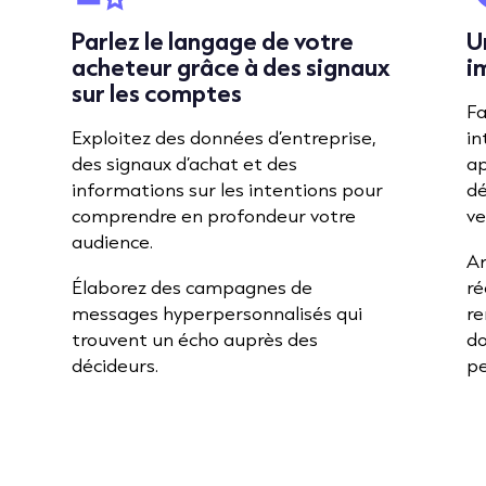
Parlez le langage de votre
U
acheteur grâce à des signaux
i
sur les comptes
Fa
Exploitez des données d’entreprise,
in
des signaux d’achat et des
ap
informations sur les intentions pour
dé
comprendre en profondeur votre
ve
audience.
Am
Élaborez des campagnes de
ré
messages hyperpersonnalisés qui
re
trouvent un écho auprès des
d
décideurs.
pe