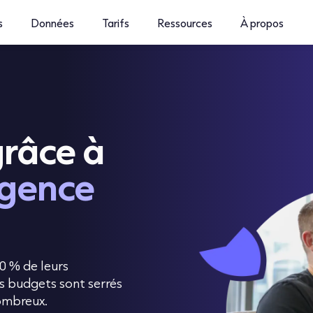
s
Données
Tarifs
Ressources
À propos
grâce à
ligence
0 % de leurs
s budgets sont serrés
nombreux.