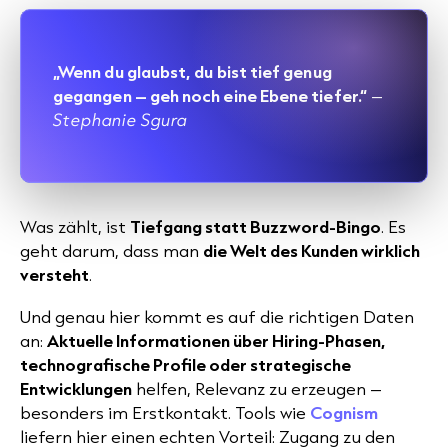
„Wenn du glaubst, du bist tief genug
gegangen – geh noch eine Ebene tiefer.“
–
Stephanie Sgura
Was zählt, ist
Tiefgang statt Buzzword-Bingo
. Es
geht darum, dass man
die Welt des Kunden wirklich
versteht
.
Und genau hier kommt es auf die richtigen Daten
an:
Aktuelle Informationen über Hiring-Phasen,
technografische Profile oder strategische
Entwicklungen
helfen, Relevanz zu erzeugen –
besonders im Erstkontakt. Tools wie
Cognism
liefern hier einen echten Vorteil: Zugang zu den