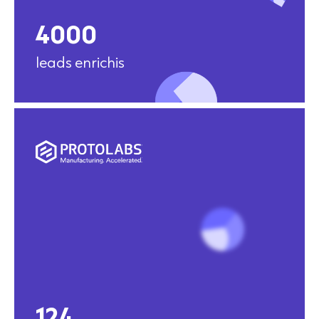
4000
leads enrichis
124