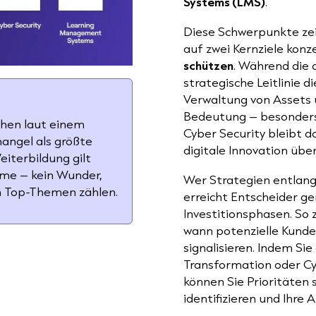
Systems (LMS)
.
Diese Schwerpunkte ze
auf zwei Kernziele konz
schützen
. Während die 
strategische Leitlinie d
Verwaltung von Assets
Bedeutung – besonders 
hen laut einem
Cyber Security bleibt 
angel als größte
digitale Innovation übe
eiterbildung gilt
me – kein Wunder,
Wer Strategien entlang
n Top-Themen zählen.
erreicht Entscheider ge
Investitionsphasen. So 
wann potenzielle Kunde
signalisieren. Indem S
Transformation oder Cyb
können Sie Prioritäten 
identifizieren und Ihre 