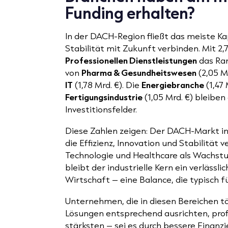
Funding erhalten?
In der DACH-Region fließt das meiste Kap
Stabilität mit Zukunft verbinden. Mit 2,
Professionellen Dienstleistungen
das Ran
von
Pharma & Gesundheitswesen
(2,05 M
IT
(1,78 Mrd. €). Die
Energiebranche
(1,47 
Fertigungsindustrie
(1,05 Mrd. €) bleiben
Investitionsfelder.
Diese Zahlen zeigen: Der DACH-Markt in
die Effizienz, Innovation und Stabilität 
Technologie und Healthcare als Wachstu
bleibt der industrielle Kern ein verläss
Wirtschaft – eine Balance, die typisch fü
Unternehmen, die in diesen Bereichen tät
Lösungen entsprechend ausrichten, prof
stärksten – sei es durch bessere Finan