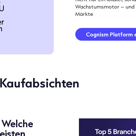
-
EU
Wachstumsmotor – und d
Märkte
er
n
Cognism Platform 
 Kaufabsichten
? Welche
eisten