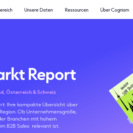
ereich
Unsere Daten
Ressourcen
Über Cognism
rkt Report
nd, Österreich & Schweiz
: Ihre kompakte Übersicht über
-Region. Ob Unternehmensgröße,
oder Branchen mit hohem
m B2B Sales relevant ist.