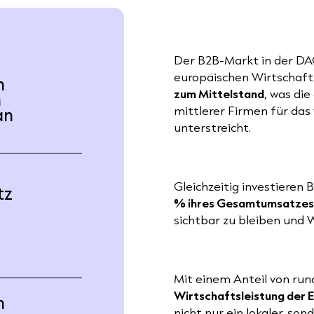
Der B2B-Markt in der DA
europäischen Wirtschaft
n
zum Mittelstand
, was di
m
an
mittlerer Firmen für das
unterstreicht.
Gleichzeitig investiere
tz
% ihres Gesamtumsatzes 
m
sichtbar zu bleiben und 
Mit einem Anteil von ru
Wirtschaftsleistung der 
n
nicht nur ein lokaler, s