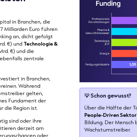
ital in Branchen, die
77 Milliarden Euro führen
king an, dicht gefolgt
rd. €) und
Technologie &
Mrd. €) und die
 ebenfalls zentrale
vestiert in Branchen,
vereinen. Während
mstreiber gelten,
💡
Schon gewusst?
liches Fundament der
Über die Hälfte der 
r die Region ist.
People-Driven Sektor
ig sind oder ihre
Bildung. Der Mensch b
itieren derzeit am
Wachstumstreiber.
zierungschancen oder