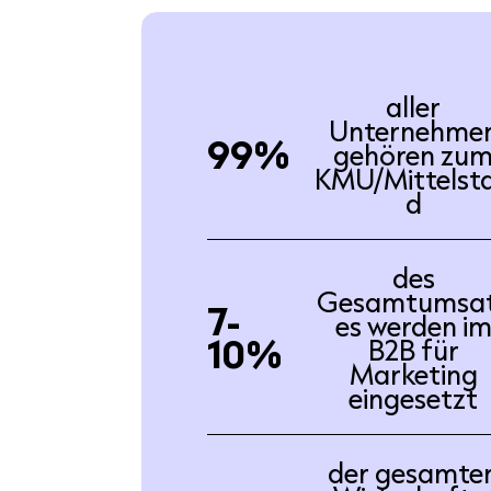
aller
Unternehme
99%
gehören zu
KMU/Mittelst
d
des
Gesamtumsa
7-
es werden i
10%
B2B für
Marketing
eingesetzt
der gesamte