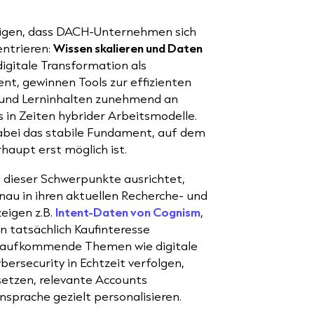
igen, dass DACH-Unternehmen sich
entrieren:
Wissen skalieren und Daten
digitale Transformation als
ient, gewinnen Tools zur effizienten
 und Lerninhalten zunehmend an
in Zeiten hybrider Arbeitsmodelle.
dabei das stabile Fundament, auf dem
rhaupt erst möglich ist.
 dieser Schwerpunkte ausrichtet,
nau in ihren aktuellen Recherche- und
zeigen z.B.
Intent-Daten von Cognism
,
n tatsächlich Kaufinteresse
ie aufkommende Themen wie digitale
ersecurity in Echtzeit verfolgen,
setzen, relevante Accounts
Ansprache gezielt personalisieren.