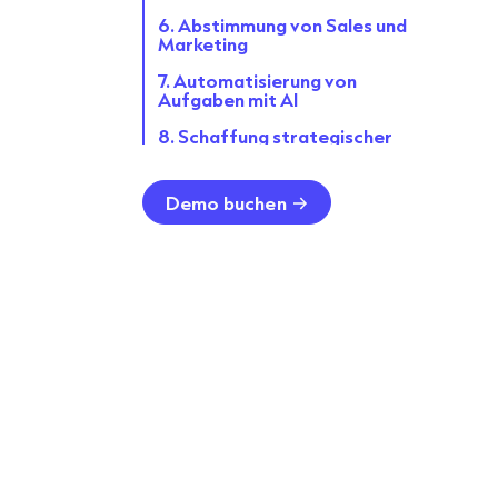
6. Abstimmung von Sales und
Marketing
7. Automatisierung von
Aufgaben mit AI
8. Schaffung strategischer
Partnerschaften
9. Angebot neuer Produkte oder
Demo buchen
Dienstleistungen
10. Überwachen, Messen,
Analysieren und Optimieren