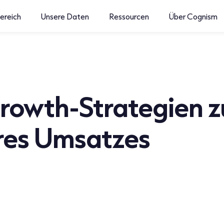
ereich
Unsere Daten
Ressourcen
Über Cognism
rowth-Strategien z
hres Umsatzes