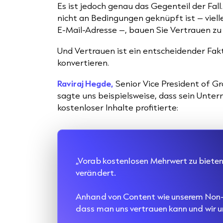
Es ist jedoch genau das Gegenteil der Fal
nicht an Bedingungen geknüpft ist – viel
E-Mail-Adresse –, bauen Sie Vertrauen zu 
Und Vertrauen ist ein entscheidender Fak
konvertieren.
Raviraj Hegde,
Senior Vice President of G
sagte uns beispielsweise, dass sein Unte
kostenloser Inhalte profitierte:
„Vorab kostenlosen Mehrwert zu bieten, 
verändert.
Anhand von Content wie unserem Non-P
dass man uns vertrauen kann und wir 