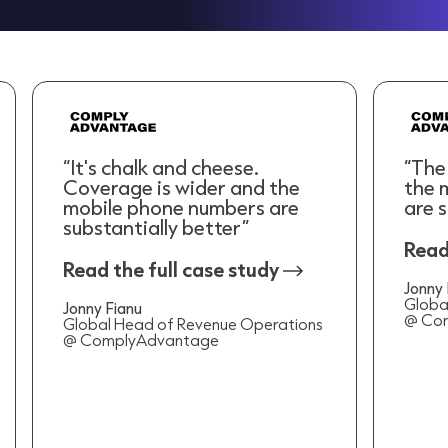
“It's chalk and cheese.
“The
Coverage is wider and the
the 
mobile phone numbers are
are 
substantially better”
Read
Read the full case study
Jonny 
Globa
Jonny Fianu
@ Co
Global Head of Revenue Operations
@ ComplyAdvantage